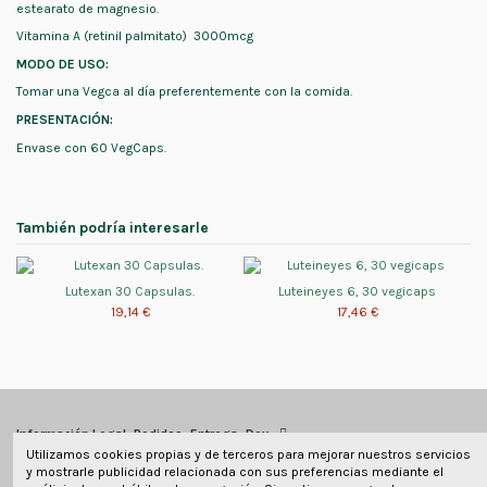
estearato de magnesio.
Vitamina A (retinil palmitato)
3000mcg
MODO DE USO:
Tomar una Vegca al día preferentemente con la comida.
PRESENTACIÓN:
Envase con 60 VegCaps.
También podría interesarle
Lutexan 30 Capsulas.
Luteineyes 6, 30 vegicaps
19,14 €
17,46 €
Información Legal, Pedidos, Entrega, Dev
Utilizamos cookies propias y de terceros para mejorar nuestros servicios
y mostrarle publicidad relacionada con sus preferencias mediante el
Información de contacto