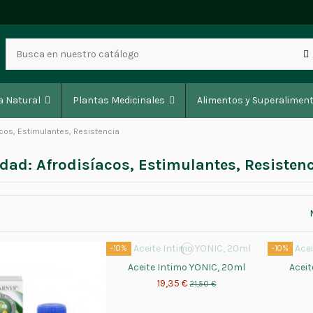
a Natural
Plantas Medicinales
Alimentos y Superalimen
acos, Estimulantes, Resistencia
dad: Afrodisíacos, Estimulantes, Resisten
-10%
-10%
Aceite Intimo YONIC, 20ml
Aceit
19,35 €
21,50 €