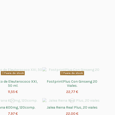
Fuera de stock
Fuera de stock
to de Eleuterococo XXI,
FostprintPlus Con Ginseng 20
50 ml.
Viales.
11,55 €
22,77 €
ana 600mg, 120comp.
Jalea Reina Real Plus, 20 viales
7,97 €
22,00 €