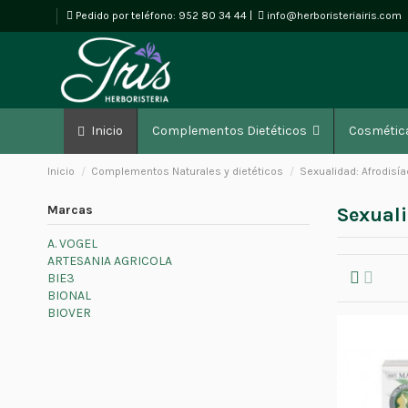
Pedido por teléfono:
952 80 34 44
|
info@herboristeriairis.com
Inicio
Complementos Dietéticos
Cosmétic
Inicio
Complementos Naturales y dietéticos
Sexualidad: Afrodisí
Marcas
Sexuali
A. VOGEL
ARTESANIA AGRICOLA
BIE3
BIONAL
BIOVER