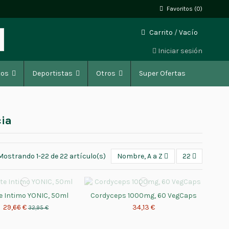
Favoritos (
0
)
Carrito
/
Vacío
Iniciar sesión
tos
Deportistas
Otros
Super Ofertas
cia
Mostrando 1-22 de 22 artículo(s)
Nombre, A a Z
22
e Intimo YONIC, 50ml
Cordyceps 1000mg, 60 VegCaps
29,66 €
34,13 €
32,95 €