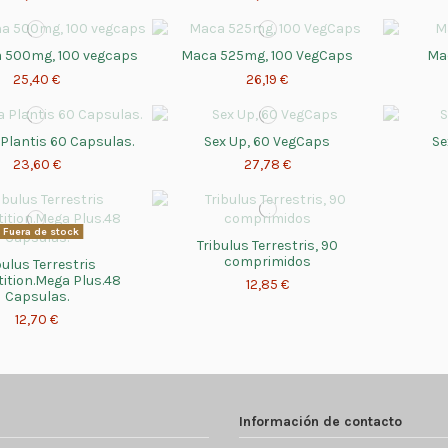
a 500mg, 100 vegcaps
Maca 525mg, 100 VegCaps
Mac
25,40 €
26,19 €
 Plantis 60 Capsulas.
Sex Up, 60 VegCaps
Se
23,60 €
27,78 €
Fuera de stock
Tribulus Terrestris, 90
comprimidos
bulus Terrestris
ition.Mega Plus.48
12,85 €
Capsulas.
12,70 €
Información de contacto