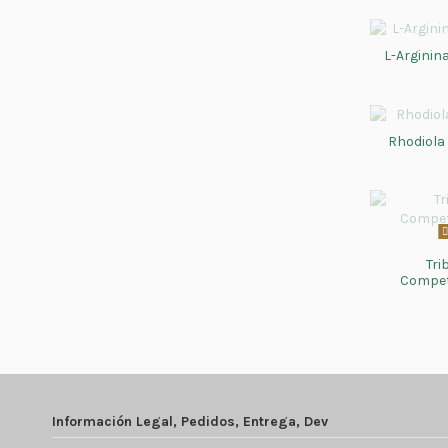
L-Arginin
Rhodiola
Tri
Compet
Información Legal, Pedidos, Entrega, Dev