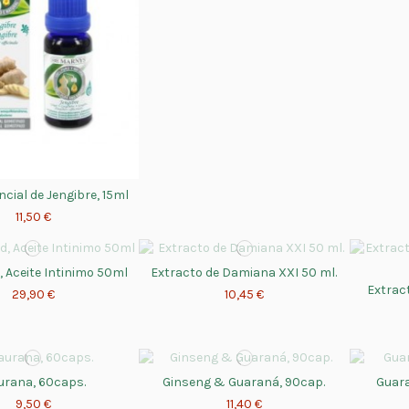
ncial de Jengibre, 15ml
11,50 €
, Aceite Intinimo 50ml
Extracto de Damiana XXI 50 ml.
Extrac
29,90 €
10,45 €
urana, 60caps.
Ginseng & Guaraná, 90cap.
Guar
9,50 €
11,40 €