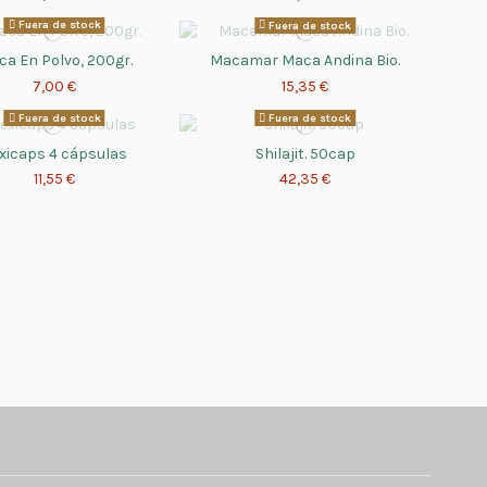
Fuera de stock
Fuera de stock
a En Polvo, 200gr.
Macamar Maca Andina Bio.
7,00 €
15,35 €
Fuera de stock
Fuera de stock
xicaps 4 cápsulas
Shilajit. 50cap
11,55 €
42,35 €