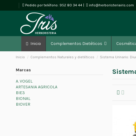
Pedido por teléfono:
952 80 34 44
|
info@herboristeriairis.com
Inicio
Complementos Dietéticos
Cosmétic
Inicio
Complementos Naturales y dietéticos
Sistema Urinario: Diur
Marcas
Sistema
A. VOGEL
ARTESANIA AGRICOLA
BIE3
BIONAL
BIOVER