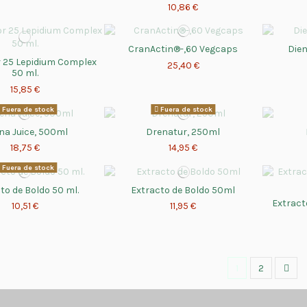
10,86 €
CranActin®-,60 Vegcaps
Dien
25 Lepidium Complex
25,40 €
50 ml.
15,85 €
Fuera de stock
Fuera de stock
na Juice, 500ml
Drenatur, 250ml
18,75 €
14,95 €
Fuera de stock
to de Boldo 50 ml.
Extracto de Boldo 50ml
Extract
10,51 €
11,95 €
1
2