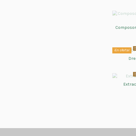
Composor 
¡En oferta!
Dre
Extrac