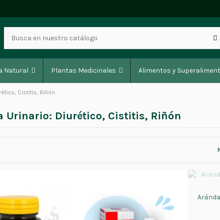
a Natural
Plantas Medicinales
Alimentos y Superalimen
ético, Cistitis, Riñón
 Urinario: Diurético, Cistitis, Riñón
Aránda