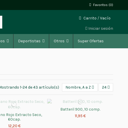
Favoritos (
0
)
Carrito
/
Vacío
Iniciar sesión
tos
Deportistas
Otros
Super Ofertas
Mostrando 1-24 de 43 artículo(s)
Nombre, A a Z
24
Batteril 900, 10 comp.
no Rojo Extracto Seco,
11,95 €
60cap.
12,20 €