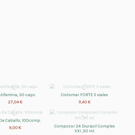
stifemina, 30 caps
Cistomar FORTE 5 viales
27,04 €
11,40 €
De Caballo, 100comp.
Composor 24 Diuracil Complex
9,00 €
XXI ,50 ml.