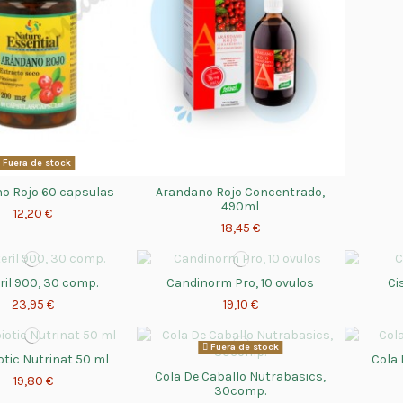
Fuera de stock
o Rojo 60 capsulas
Arandano Rojo Concentrado,
490ml
12,20 €
18,45 €
ril 900, 30 comp.
Candinorm Pro, 10 ovulos
Ci
23,95 €
19,10 €
Fuera de stock
otic Nutrinat 50 ml
Cola 
Cola De Caballo Nutrabasics,
19,80 €
30comp.