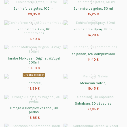
Echinaforce gotas, 100 ml
Echinaforce gotas, 50 ml
23,35 €
15,25 €
Echinaforce Kids, 80
Echinaforce Spray, 30ml
comprimidos
16,29 €
16,50 €
Kelpasan, 120 comprimidos
Jarabe Molkosan Original, A.Vogel
14,40 €
500ml
18,30 €
Fuera de stock
Linoforce,
Menosan Salvia,
12,99 €
19,45 €
Sabalsan, 30 cápsulas
Omega 3 Complex Vegano , 30
27,35 €
perlas
16,85 €