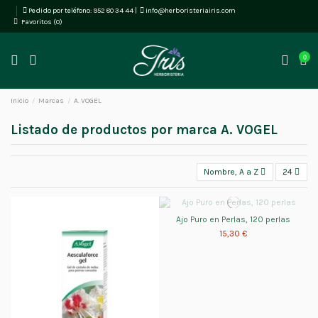
Pedido por teléfono:
952 80 34 44
|
info@herboristeriairis.com
Favoritos (
0
)
0
Inicio
Marcas
A. VOGEL
Listado de productos por marca A. VOGEL
Nombre, A a Z
24
Ajo Puro en Perlas, 120 perlas
15,30 €