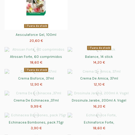
Fuera de stock
Aesculaforce Gel, 100ml
20,60 €
Fuera de stock
Atrosan Forte, 60 comprimidos
Balance, 14 stick
18,60 €
14,20 €
Fuera de stock
Crema Bioforce, 37ml
Crema De Arnica, 37ml
12,90 €
12,10 €
Crema De Echinacea ,37ml
Drosinula Jarabe, 200ml A. Vogel
9,99 €
16,20 €
Echinacea Bombones, pack 75gr
Echinaforce Forte,
3,90 €
18,60 €