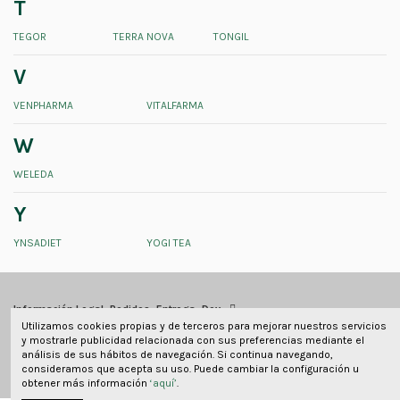
T
TEGOR
TERRA NOVA
TONGIL
V
VENPHARMA
VITALFARMA
W
WELEDA
Y
YNSADIET
YOGI TEA
Información Legal, Pedidos, Entrega, Dev
Utilizamos cookies propias y de terceros para mejorar nuestros servicios
y mostrarle publicidad relacionada con sus preferencias mediante el
Información de contacto
análisis de sus hábitos de navegación. Si continua navegando,
consideramos que acepta su uso. Puede cambiar la configuración u
obtener más información
‘aquí’
.