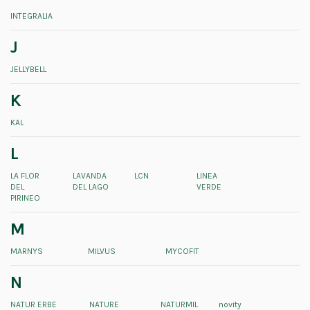
INTEGRALIA
J
JELLYBELL
K
KAL
L
LA FLOR
LAVANDA
LCN
LINEA
DEL
DEL LAGO
VERDE
PIRINEO
M
MARNYS
MILVUS
MYCOFIT
N
NATUR ERBE
NATURE
NATURMIL
novity