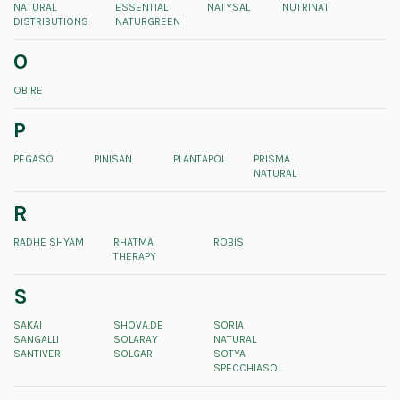
NATURAL
ESSENTIAL
NATYSAL
NUTRINAT
DISTRIBUTIONS
NATURGREEN
O
OBIRE
P
PEGASO
PINISAN
PLANTAPOL
PRISMA
NATURAL
R
RADHE SHYAM
RHATMA
ROBIS
THERAPY
S
SAKAI
SHOVA.DE
SORIA
SANGALLI
SOLARAY
NATURAL
SANTIVERI
SOLGAR
SOTYA
SPECCHIASOL