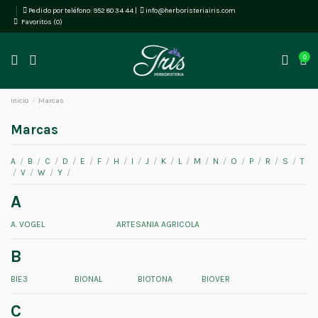
Pedido por teléfono:
952 80 34 44
|
info@herboristeriairis.com
Favoritos (
0
)
0
Inicio
Marcas
Marcas
A
/
B
/
C
/
D
/
E
/
F
/
H
/
I
/
J
/
K
/
L
/
M
/
N
/
O
/
P
/
R
/
S
/
T
/
V
/
W
/
Y
/
A
A. VOGEL
ARTESANIA AGRICOLA
B
BIE3
BIONAL
BIOTONA
BIOVER
C