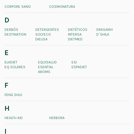
CORPORE SANO
COSMONATURA
D
DERBÓS
DETERGENTES
DIETÉTICOS
DRASANVI
DESTINATION
SOLYECO
INTERSA
D´SHILA
DIELISA
DIETMED
E
ELADIET
EQUISALUD
ESI
EQ SOLARES
ESENTIAL
ESPADIET
AROMS
F
FENG SHUI
H
HEALTH AID
HERBORA
I