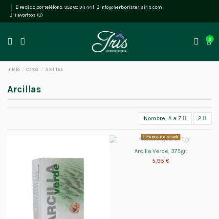
Pedido por teléfono:
952 80 34 44
|
info@herboristeriairis.com
Favoritos (
0
)
0
Inicio
Otros
Arcillas
Arcillas
Nombre, A a Z
2
Fuera de stock
Arcilla Verde, 375gr.
5,95 €