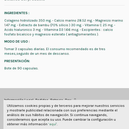
INGREDIENTES :
Colageno hidrolizado 350 mg. - Calcio marino 28.52 mg. - Magnesio marino
1.47 mg. - Extracto de bambu (70% silicio ) 30 mg. - Vitamina C 25 mg. -
Acido hialuronico 3 mg. - Vitamina D3 1.66 mcg. - Excipientes : calcio
fosfato bicalcico y magnesio esterato ( antiaglomerantes ).
MODO DE USO :
Tomar 3 capsulas diarias. El consumo recomendado es de tres
meses,seguido de un mes de descanso.
PRESENTACIÓN:
Bote de 90 capsulas.
Información Legal, Pedidos, Entrega, Dev
Utilizamos cookies propias y de terceros para mejorar nuestros servicios
y mostrarle publicidad relacionada con sus preferencias mediante el
Información de contacto
análisis de sus hábitos de navegación. Si continua navegando,
consideramos que acepta su uso. Puede cambiar la configuración u
obtener más información
‘aquí’
.