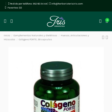
Pedido por teléfono:
952 80 34 44
|
info@herboristeriairis.com
Favoritos (
0
)
0
Inicio
Complementos Naturales y dietéticos
Huesos, Articulaciones y
Músculos
Colágeno FORTE, 90 capsulas