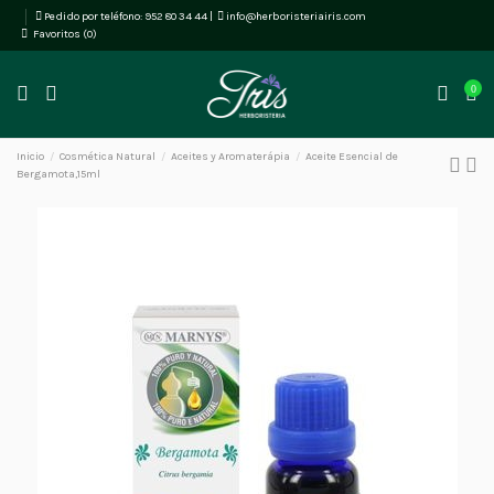
Pedido por teléfono:
952 80 34 44
|
info@herboristeriairis.com
Favoritos (
0
)
0
Inicio
Cosmética Natural
Aceites y Aromaterápia
Aceite Esencial de
Bergamota,15ml