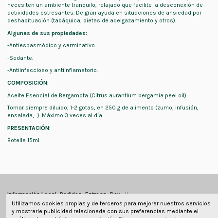
necesiten un ambiente tranquilo, relajado que facilite la desconexión de
actividades estresantes. De gran ayuda en situaciones de ansiedad por
deshabituación (tabáquica, dietas de adelgazamiento y otros).
Algunas de sus propiedades:
-Antiespasmódico y carminativo.
-Sedante.
-Antiinfeccioso y antiinflamatorio.
COMPOSICIÓN:
Aceite Esencial de Bergamota (Citrus aurantium bergamia peel oil).
Tomar siempre diluido, 1-2 gotas, en 250 g de alimento (zumo, infusión,
ensalada,…). Máximo 3 veces al día.
PRESENTACIÓN:
Botella 15ml.
Información Legal, Pedidos, Entrega, Dev
Utilizamos cookies propias y de terceros para mejorar nuestros servicios
y mostrarle publicidad relacionada con sus preferencias mediante el
Información de contacto