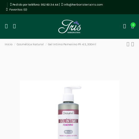
Pedido por teléfono:
952 80 34 44
|
info@herboristeriairis.com
Favoritos (
0
)
0
Inicio
Cosmética Natural
Gel Intimo Femenino Ph 4.5, 300ml