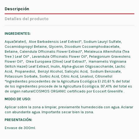
Descripción
Detalles del producto
INGREDIENTES:
Aqua(Water), Aloe Barbadensis Leaf Extract*, Sodium Lauryl Sulfate,
Cocamidopropyl Betaine, Glycerin, Disodium Cocoamphodiacetate,
Betaine, Calendula Officinalis Flower Extract*, Melaleuca Alternifolia (Tea
Tree ) Leaf Oil* , Lavandula Officinalis Flower Oil*, Pelargonium Graveolens
Flower Oil*, Olea Europaea (Olive) Leaf Extract*, Hamamelis Virginiana
(Witch Hazel) Leaf Extract, Inulin, Alpha-glucan Oligosaccharide, Lactic
Acid, Propanediol, Benzyl Alcohol, Salicylic Acid, Sodium Benzoate,
Potassium Sorbate, Sorbic Acid, Citric Acid, Linalool, Citronellol
*Ingredientes procedentes de la Agricultura Ecológica El 20,61 % del total
de los ingredientes procede de la Agricultura Ecológica. 97,41% del total es
de origen naturalCOSMOS ORGANIC certificado por Ecocert Greenlife .
MODO DE USO:
Aplicar sobre la zona a limpiar, previamente humedecida con agua. Aclarar
con abundante agua. Importante secar bien la zona.
PRESENTACIÓN:
Envase de 300ml.