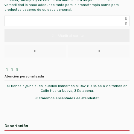
difusión, masajes y en cosmética natural para mejorar la piel. Su
versatilidad lo hace adecuado tanto para la aromaterapia como para
productos caseros de cuidado personal.
Añadir al carrito
Atención personalizada
Si tienes alguna duda, puedes llamarnos al 952 80 34 44 o visitarnos en
Calle Huerta Nueva, 3 Estepona.
¡¡Estaremos encantados de atenderte!!
Descripción