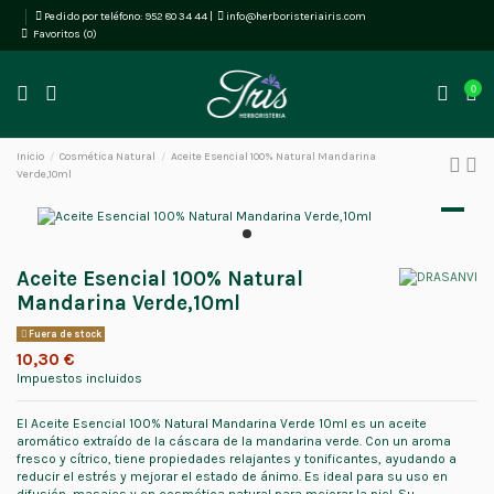
Pedido por teléfono:
952 80 34 44
|
info@herboristeriairis.com
Favoritos (
0
)
0
Inicio
Cosmética Natural
Aceite Esencial 100% Natural Mandarina
Verde,10ml
Aceite Esencial 100% Natural
Mandarina Verde,10ml
Fuera de stock
10,30 €
Impuestos incluidos
El Aceite Esencial 100% Natural Mandarina Verde 10ml es un aceite
aromático extraído de la cáscara de la mandarina verde. Con un aroma
fresco y cítrico, tiene propiedades relajantes y tonificantes, ayudando a
reducir el estrés y mejorar el estado de ánimo. Es ideal para su uso en