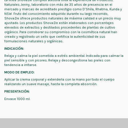
La línea Shova.De Complex atesora toda la experiencia de Productos
Naturales Jenny, laboratorio con más de 35 años de presencia en el
mercado y marcas de acreditado prestigio como D’Shila, Rhatma, Kunda y
NSW. Fruto del conocimiento adquirido durante su largo recorrido,
Shova.De ofrece productos naturales de máxima calidad a un precio muy
ajustado. Los productos Shova.De están elaborados con porcentajes
elevados de extractos y destilados procedentes de plantas de cultivo
orgánico. Para corroborar su compromiso con la cosmética natural han
creado y registrado un sello que certifica la autenticidad de sus
formulaciones naturales y orgánicas.
INDICACIÓN:
Relaja y calma la piel sometida a estrés ambiental. Indicada para calmar la
piel sensible y con picores. Relaja y descongestiona las pieles con
tendencia a irritarse.
MODO DE EMPLEO:
Aplicar la crema corporal y extenderla con la mano por todo el cuerpo
realizando un suave masaje, hasta la completa absorción.
PRESENTACIÓN:
Envase 1000 ml.