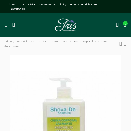
Pedido por teléfono:
952 80 34 44
|
info@herboristeriairis.com
Favoritos (
0
)
0
Inicio
Cosmética Natural
Cuidado Corporal
Crema Corporal Calmante
Anti picores, 1L