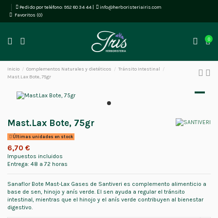
Pedido por teléfono:
952 80 34 44
|
info@herboristeriairis.com
Favoritos (
0
)
0
Inicio
Complementos Naturales y dietéticos
Tránsito Intestinal
Mast.Lax Bote, 75gr
Mast.Lax Bote, 75gr
Últimas unidades en stock
6,70 €
Impuestos incluidos
Entrega: 48 a 72 horas
Sanaflor Bote Mast-Lax Gases de Santiveri es complemento alimenticio a
base de sen, hinojo y anís verde. El sen ayuda a regular el tránsito
intestinal, mientras que el hinojo y el anís verde contribuyen al bienestar
digestivo.