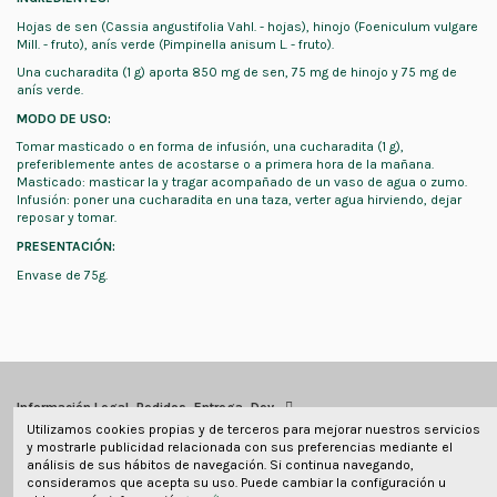
Hojas de sen (Cassia angustifolia Vahl. - hojas), hinojo (Foeniculum vulgare
Mill. - fruto), anís verde (Pimpinella anisum L. - fruto).
Una cucharadita (1 g) aporta 850 mg de sen, 75 mg de hinojo y 75 mg de
anís verde.
MODO DE USO:
Tomar masticado o en forma de infusión, una cucharadita (1 g),
preferiblemente antes de acostarse o a primera hora de la mañana.
Masticado: masticar la y tragar acompañado de un vaso de agua o zumo.
Infusión: poner una cucharadita en una taza, verter agua hirviendo, dejar
reposar y tomar.
PRESENTACIÓN:
Envase de 75g.
Información Legal, Pedidos, Entrega, Dev
Utilizamos cookies propias y de terceros para mejorar nuestros servicios
y mostrarle publicidad relacionada con sus preferencias mediante el
Información de contacto
análisis de sus hábitos de navegación. Si continua navegando,
consideramos que acepta su uso. Puede cambiar la configuración u