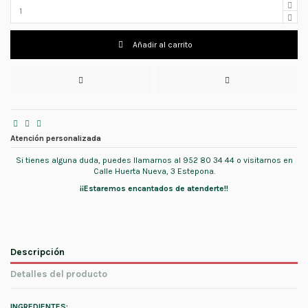
Añadir al carrito
Atención personalizada
Si tienes alguna duda, puedes llamarnos al 952 80 34 44 o visitarnos en
Calle Huerta Nueva, 3 Estepona.
¡¡Estaremos encantados de atenderte!!
Descripción
Detalles del producto
INGREDIENTES: